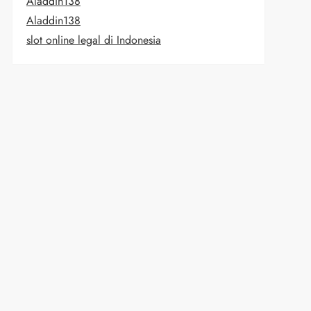
Aladdin138
Aladdin138
slot online legal di Indonesia