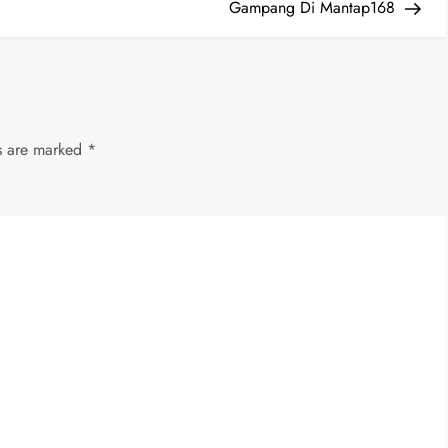
Gampang Di Mantap168
ds are marked
*