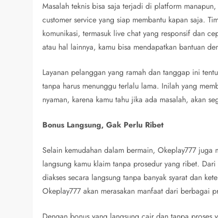
Masalah teknis bisa saja terjadi di platform manap
customer service yang siap membantu kapan saja. Ti
komunikasi, termasuk live chat yang responsif dan cep
atau hal lainnya, kamu bisa mendapatkan bantuan de
Layanan pelanggan yang ramah dan tanggap ini tentu 
tanpa harus menunggu terlalu lama. Inilah yang mem
nyaman, karena kamu tahu jika ada masalah, akan s
Bonus Langsung, Gak Perlu Ribet
Selain kemudahan dalam bermain, Okeplay777 juga 
langsung kamu klaim tanpa prosedur yang ribet. Dar
diakses secara langsung tanpa banyak syarat dan ket
Okeplay777 akan merasakan manfaat dari berbagai pr
Dengan bonus yang langsung cair dan tanpa proses ya