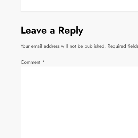
o
s
Leave a Reply
t
n
Your email address will not be published.
Required fiel
a
Comment
*
v
i
g
a
t