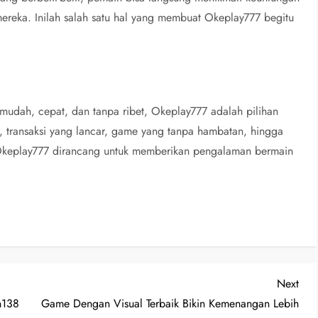
reka. Inilah salah satu hal yang membuat Okeplay777 begitu
mudah, cepat, dan tanpa ribet, Okeplay777 adalah pilihan
t, transaksi yang lancar, game yang tanpa hambatan, hingga
Okeplay777 dirancang untuk memberikan pengalaman bermain
Nex
Next
Post
n138
Game Dengan Visual Terbaik Bikin Kemenangan Lebih