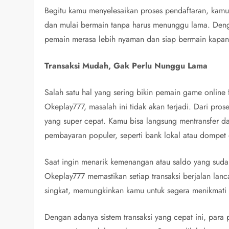
Begitu kamu menyelesaikan proses pendaftaran, kamu 
dan mulai bermain tanpa harus menunggu lama. Deng
pemain merasa lebih nyaman dan siap bermain kapan
Transaksi Mudah, Gak Perlu Nunggu Lama
Salah satu hal yang sering bikin pemain game online fr
Okeplay777, masalah ini tidak akan terjadi. Dari pro
yang super cepat. Kamu bisa langsung mentransfer
pembayaran populer, seperti bank lokal atau dompet 
Saat ingin menarik kemenangan atau saldo yang sud
Okeplay777 memastikan setiap transaksi berjalan lanc
singkat, memungkinkan kamu untuk segera menikmati h
Dengan adanya sistem transaksi yang cepat ini, para