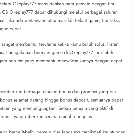
un, tetapi Okeplay777 memudahkan para pemain dengan tim
m CS Okeplay777 dapat dihubungi melalui berbagai saluran
at. Jika ada pertanyaan atau masalah terkait game, transaksi,
ngan cepat.
sangat membantu, terutama ketika kamu butuh solusi instan
buat pengalaman bermain game di Okeplay777 jadi lebih
egera ada tim yang membantu menyelesaikannya dengan cepat.
memberikan berbagai macam bonus dan promosi yang bisa
i bonus selamat datang hingga bonus deposit, semuanya dapat
entuan yang membingungkan. Setiap pemain yang aktif di
omosi yang diberikan secara mudah dan jelas.
ng berbelit-belit, pemain bisa langsung menikmati keuntungan