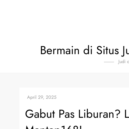
Skip
to
content
Bermain di Situs 
Judi 
Gabut Pas Liburan? 