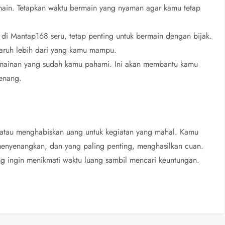
main. Tetapkan waktu bermain yang nyaman agar kamu tetap
i Mantap168 seru, tetap penting untuk bermain dengan bijak.
taruh lebih dari yang kamu mampu.
mainan yang sudah kamu pahami. Ini akan membantu kamu
enang.
n atau menghabiskan uang untuk kegiatan yang mahal. Kamu
 menyenangkan, dan yang paling penting, menghasilkan cuan.
ng ingin menikmati waktu luang sambil mencari keuntungan.