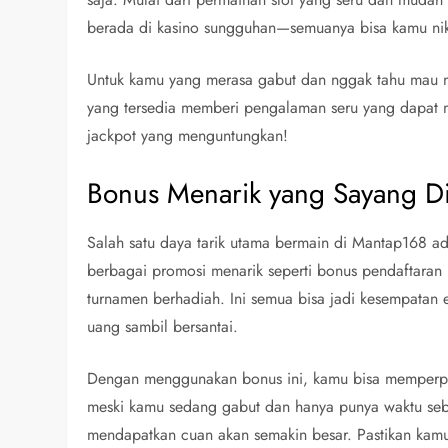
berada di kasino sungguhan—semuanya bisa kamu nik
Untuk kamu yang merasa gabut dan nggak tahu mau 
yang tersedia memberi pengalaman seru yang dapat 
jackpot yang menguntungkan!
Bonus Menarik yang Sayang Di
Salah satu daya tarik utama bermain di Mantap168 a
berbagai promosi menarik seperti bonus pendaftaran
turnamen berhadiah. Ini semua bisa jadi kesempatan
uang sambil bersantai.
Dengan menggunakan bonus ini, kamu bisa memperpa
meski kamu sedang gabut dan hanya punya waktu seb
mendapatkan cuan akan semakin besar. Pastikan ka