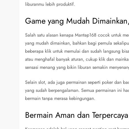
liburanmu lebih produktif.
Game yang Mudah Dimainkan,
Salah satu alasan kenapa Mantap168 cocok untuk men
yang mudah dimainkan, bahkan bagi pemula sekalipun
beberapa klik untuk memulai dan sudah langsung bis
atau menghafal banyak aturan, cukup klik dan maink
sensasi menang yang bikin liburan semakin menyenan
Selain slot, ada juga permainan seperti poker dan b
yang sudah berpengalaman. Semua permainan ini had
bermain tanpa merasa kebingungan.
Bermain Aman dan Terpercaya