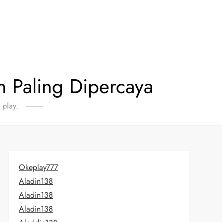
n Paling Dipercaya
 play.
Okeplay777
Aladin138
Aladin138
Aladin138