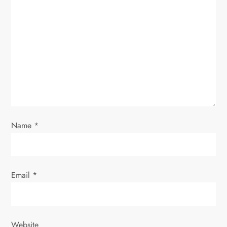
g
a
t
i
o
Name
*
n
Email
*
Website