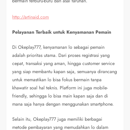
bermain terburu-buru dan asal taruhan.
http://artinaid.com
Pelayanan Terbaik untuk Kenyamanan Pemain
Di Okeplay777, kenyamanan lo sebagai pemain
adalah prioritas utama. Dari proses registrasi yang
cepat, transaksi yang aman, hingga customer service
yang siap membantu kapan saja, semuanya dirancang
untuk memastikan lo bisa fokus bermain tanpa
khawatir soal hal teknis. Platform ini juga mobile-
friendly, sehingga lo bisa main kapan saja dan di
mana saja hanya dengan menggunakan smartphone.
Selain itu, Okeplay777 juga memiliki berbagai
metode pembayaran yang memudahkan lo dalam