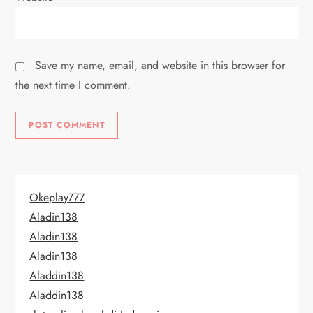
Save my name, email, and website in this browser for
the next time I comment.
Okeplay777
Aladin138
Aladin138
Aladin138
Aladdin138
Aladdin138