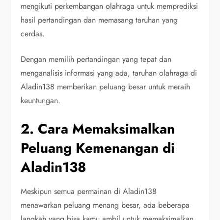
mengikuti perkembangan olahraga untuk memprediksi
hasil pertandingan dan memasang taruhan yang
cerdas.
Dengan memilih pertandingan yang tepat dan
menganalisis informasi yang ada, taruhan olahraga di
Aladin138 memberikan peluang besar untuk meraih
keuntungan.
2. Cara Memaksimalkan
Peluang Kemenangan di
Aladin138
Meskipun semua permainan di Aladin138
menawarkan peluang menang besar, ada beberapa
langkah yang bisa kamu ambil untuk memaksimalkan