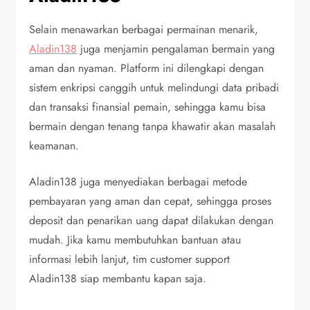
Selain menawarkan berbagai permainan menarik,
Aladin138
juga menjamin pengalaman bermain yang
aman dan nyaman. Platform ini dilengkapi dengan
sistem enkripsi canggih untuk melindungi data pribadi
dan transaksi finansial pemain, sehingga kamu bisa
bermain dengan tenang tanpa khawatir akan masalah
keamanan.
Aladin138 juga menyediakan berbagai metode
pembayaran yang aman dan cepat, sehingga proses
deposit dan penarikan uang dapat dilakukan dengan
mudah. Jika kamu membutuhkan bantuan atau
informasi lebih lanjut, tim customer support
Aladin138 siap membantu kapan saja.