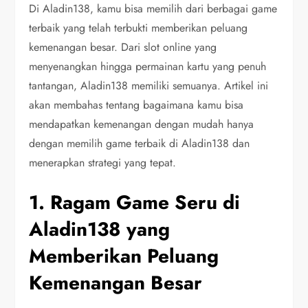
Di Aladin138, kamu bisa memilih dari berbagai game
terbaik yang telah terbukti memberikan peluang
kemenangan besar. Dari slot online yang
menyenangkan hingga permainan kartu yang penuh
tantangan, Aladin138 memiliki semuanya. Artikel ini
akan membahas tentang bagaimana kamu bisa
mendapatkan kemenangan dengan mudah hanya
dengan memilih game terbaik di Aladin138 dan
menerapkan strategi yang tepat.
1. Ragam Game Seru di
Aladin138 yang
Memberikan Peluang
Kemenangan Besar