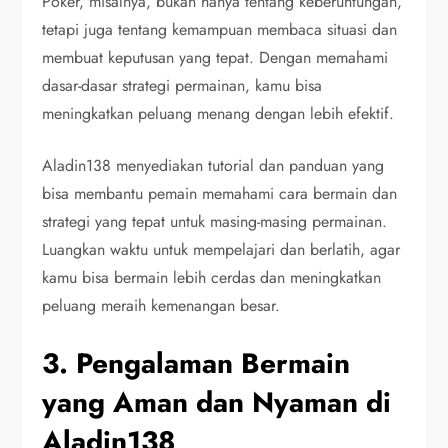
Poker, misalnya, bukan hanya tentang keberuntungan,
tetapi juga tentang kemampuan membaca situasi dan
membuat keputusan yang tepat. Dengan memahami
dasar-dasar strategi permainan, kamu bisa
meningkatkan peluang menang dengan lebih efektif.
Aladin138 menyediakan tutorial dan panduan yang
bisa membantu pemain memahami cara bermain dan
strategi yang tepat untuk masing-masing permainan.
Luangkan waktu untuk mempelajari dan berlatih, agar
kamu bisa bermain lebih cerdas dan meningkatkan
peluang meraih kemenangan besar.
3. Pengalaman Bermain
yang Aman dan Nyaman di
Aladin138