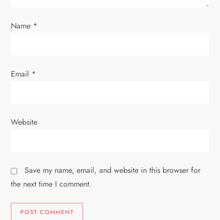
n
Name
*
Email
*
Website
Save my name, email, and website in this browser for
the next time I comment.