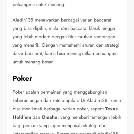
peluangmu untuk menang.
Aladin138 menawarkan berbagai varian baccarat
yang bisa dipilih, mulai dari baccarat klasik hingga
yang lebih modern dengan fitur taruhan sampingan
yang menarik. Dengan memahami aturan dan strategi
dasar baccarat, kamu bisa meningkatkan peluangmu
untuk menang besar.
Poker
Poker adalah permainan yang menggabungkan
keberuntungan dan keterampilan. Di Aladin138, kamu
bisa menikmati berbagai varian poker, seperti
Texas
Hold’em
dan
Omaha
, yang memberi tantangan lebih
bagi pemain yang ingin mengasah strategi dan
keterampilan mereka. Permainan poker di Aladin138