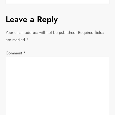
t
n
Leave a Reply
a
Your email address will not be published.
Required fields
v
are marked
*
i
Comment
*
g
a
t
i
o