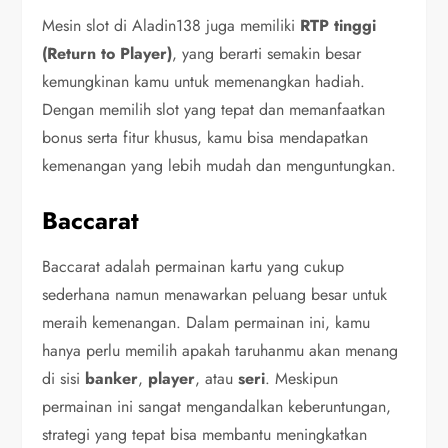
Mesin slot di Aladin138 juga memiliki
RTP tinggi
(Return to Player)
, yang berarti semakin besar
kemungkinan kamu untuk memenangkan hadiah.
Dengan memilih slot yang tepat dan memanfaatkan
bonus serta fitur khusus, kamu bisa mendapatkan
kemenangan yang lebih mudah dan menguntungkan.
Baccarat
Baccarat adalah permainan kartu yang cukup
sederhana namun menawarkan peluang besar untuk
meraih kemenangan. Dalam permainan ini, kamu
hanya perlu memilih apakah taruhanmu akan menang
di sisi
banker
,
player
, atau
seri
. Meskipun
permainan ini sangat mengandalkan keberuntungan,
strategi yang tepat bisa membantu meningkatkan