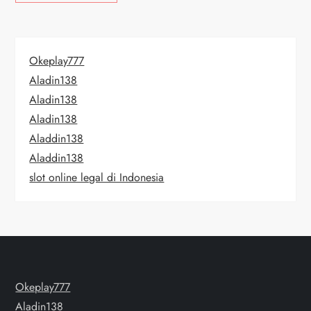
Okeplay777
Aladin138
Aladin138
Aladin138
Aladdin138
Aladdin138
slot online legal di Indonesia
Okeplay777
Aladin138