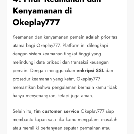
Kenyamanan di
Okeplay777
Keamanan dan kenyamanan pemain adalah prioritas
utama bagi Okeplay777. Platform ini dilengkapi
dengan sistem keamanan tingkat tinggi yang
melindungi data pribadi dan transaksi keuangan
pemain. Dengan menggunakan
enkripsi SSL
dan
prosedur keamanan yang ketat, Okeplay777
memastikan bahwa pengalaman bermain kamu tidak
hanya menyenangkan, tetapi juga aman.
Selain itu,
tim customer service
Okeplay777 siap
membantu kapan saja jika kamu mengalami masalah
atau memiliki pertanyaan seputar permainan atau