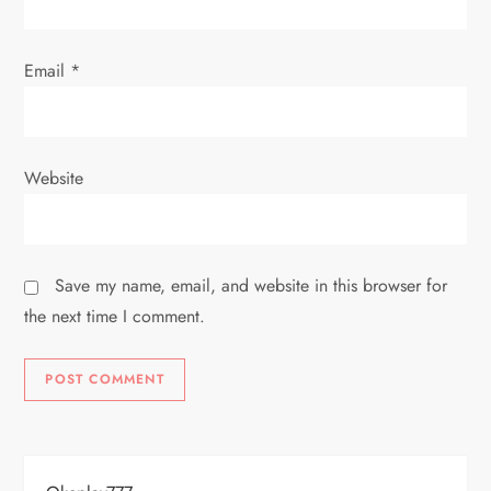
Email
*
Website
Save my name, email, and website in this browser for
the next time I comment.