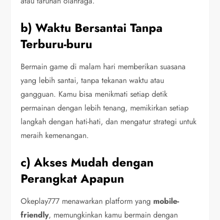
atau taruhan olahraga.
b) Waktu Bersantai Tanpa
Terburu-buru
Bermain game di malam hari memberikan suasana
yang lebih santai, tanpa tekanan waktu atau
gangguan. Kamu bisa menikmati setiap detik
permainan dengan lebih tenang, memikirkan setiap
langkah dengan hati-hati, dan mengatur strategi untuk
meraih kemenangan.
c) Akses Mudah dengan
Perangkat Apapun
Okeplay777 menawarkan platform yang
mobile-
friendly
, memungkinkan kamu bermain dengan