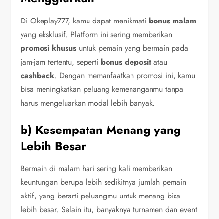
Di Okeplay777, kamu dapat menikmati
bonus malam
yang eksklusif. Platform ini sering memberikan
promosi khusus
untuk pemain yang bermain pada
jam-jam tertentu, seperti
bonus deposit
atau
cashback
. Dengan memanfaatkan promosi ini, kamu
bisa meningkatkan peluang kemenanganmu tanpa
harus mengeluarkan modal lebih banyak.
b) Kesempatan Menang yang
Lebih Besar
Bermain di malam hari sering kali memberikan
keuntungan berupa lebih sedikitnya jumlah pemain
aktif, yang berarti peluangmu untuk menang bisa
lebih besar. Selain itu, banyaknya turnamen dan event