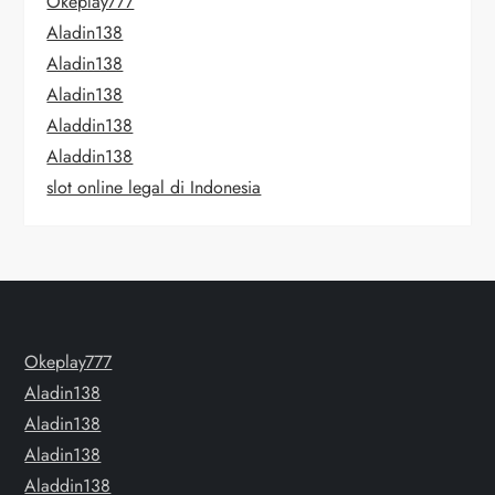
Okeplay777
Aladin138
Aladin138
Aladin138
Aladdin138
Aladdin138
slot online legal di Indonesia
Okeplay777
Aladin138
Aladin138
Aladin138
Aladdin138