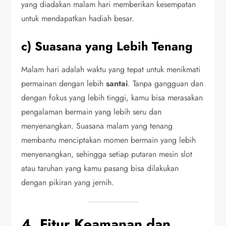
yang diadakan malam hari memberikan kesempatan
untuk mendapatkan hadiah besar.
c) Suasana yang Lebih Tenang
Malam hari adalah waktu yang tepat untuk menikmati
permainan dengan lebih
santai
. Tanpa gangguan dan
dengan fokus yang lebih tinggi, kamu bisa merasakan
pengalaman bermain yang lebih seru dan
menyenangkan. Suasana malam yang tenang
membantu menciptakan momen bermain yang lebih
menyenangkan, sehingga setiap putaran mesin slot
atau taruhan yang kamu pasang bisa dilakukan
dengan pikiran yang jernih.
4. Fitur Keamanan dan