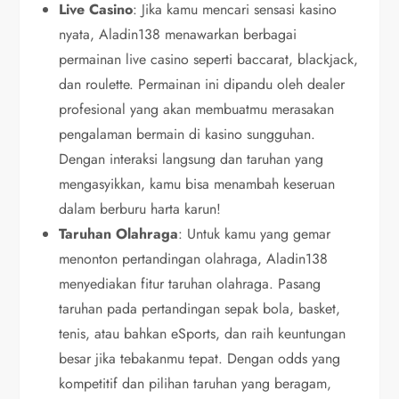
Live Casino
: Jika kamu mencari sensasi kasino
nyata, Aladin138 menawarkan berbagai
permainan live casino seperti baccarat, blackjack,
dan roulette. Permainan ini dipandu oleh dealer
profesional yang akan membuatmu merasakan
pengalaman bermain di kasino sungguhan.
Dengan interaksi langsung dan taruhan yang
mengasyikkan, kamu bisa menambah keseruan
dalam berburu harta karun!
Taruhan Olahraga
: Untuk kamu yang gemar
menonton pertandingan olahraga, Aladin138
menyediakan fitur taruhan olahraga. Pasang
taruhan pada pertandingan sepak bola, basket,
tenis, atau bahkan eSports, dan raih keuntungan
besar jika tebakanmu tepat. Dengan odds yang
kompetitif dan pilihan taruhan yang beragam,