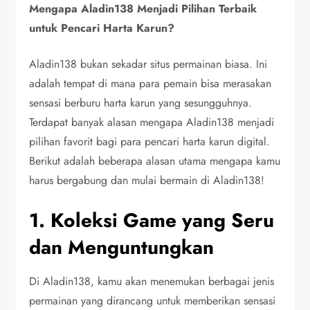
Mengapa Aladin138 Menjadi Pilihan Terbaik
untuk Pencari Harta Karun?
Aladin138 bukan sekadar situs permainan biasa. Ini
adalah tempat di mana para pemain bisa merasakan
sensasi berburu harta karun yang sesungguhnya.
Terdapat banyak alasan mengapa Aladin138 menjadi
pilihan favorit bagi para pencari harta karun digital.
Berikut adalah beberapa alasan utama mengapa kamu
harus bergabung dan mulai bermain di Aladin138!
1. Koleksi Game yang Seru
dan Menguntungkan
Di Aladin138, kamu akan menemukan berbagai jenis
permainan yang dirancang untuk memberikan sensasi