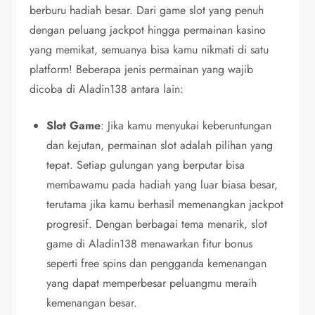
berburu hadiah besar. Dari game slot yang penuh
dengan peluang jackpot hingga permainan kasino
yang memikat, semuanya bisa kamu nikmati di satu
platform! Beberapa jenis permainan yang wajib
dicoba di Aladin138 antara lain:
Slot Game
: Jika kamu menyukai keberuntungan
dan kejutan, permainan slot adalah pilihan yang
tepat. Setiap gulungan yang berputar bisa
membawamu pada hadiah yang luar biasa besar,
terutama jika kamu berhasil memenangkan jackpot
progresif. Dengan berbagai tema menarik, slot
game di Aladin138 menawarkan fitur bonus
seperti free spins dan pengganda kemenangan
yang dapat memperbesar peluangmu meraih
kemenangan besar.