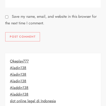
Save my name, email, and website in this browser for
the next time I comment.
Okeplay777
Aladin138
Aladin138
Aladin138
Aladdin138
Aladdin138
slot online legal di Indonesia