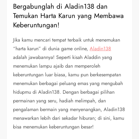
Bergabunglah di Aladin138 dan
Temukan Harta Karun yang Membawa
Keberuntungan!
Jika kamu mencari tempat terbaik untuk menemukan
“harta karun” di dunia game online,
Aladin138
adalah jawabannya! Seperti kisah Aladdin yang
menemukan lampu ajaib dan memperoleh
keberuntungan luar biasa, kamu pun berkesempatan
menemukan berbagai peluang emas yang mengubah
hidupmu di Aladin138. Dengan berbagai pilihan
permainan yang seru, hadiah melimpah, dan
pengalaman bermain yang menyenangkan, Aladin138
menawarkan lebih dari sekadar hiburan; di sini, kamu
bisa menemukan keberuntungan besar!