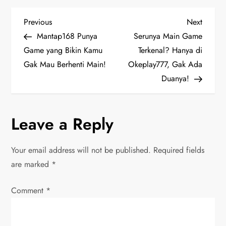
P
Previous
Next
Previous
Next
Post
Post
Mantap168 Punya
Serunya Main Game
o
Game yang Bikin Kamu
Terkenal? Hanya di
Gak Mau Berhenti Main!
Okeplay777, Gak Ada
s
Duanya!
t
n
Leave a Reply
a
Your email address will not be published.
Required fields
v
are marked
*
i
Comment
*
g