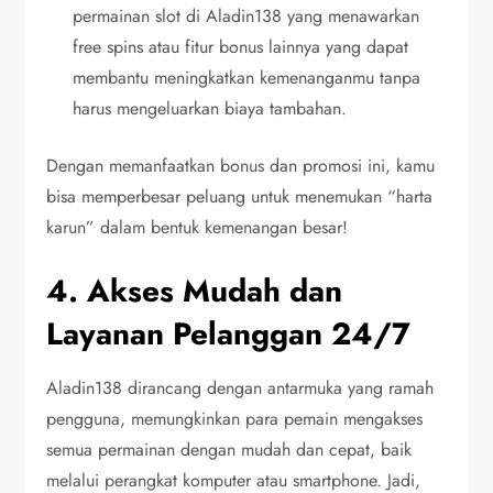
permainan slot di Aladin138 yang menawarkan
free spins atau fitur bonus lainnya yang dapat
membantu meningkatkan kemenanganmu tanpa
harus mengeluarkan biaya tambahan.
Dengan memanfaatkan bonus dan promosi ini, kamu
bisa memperbesar peluang untuk menemukan “harta
karun” dalam bentuk kemenangan besar!
4. Akses Mudah dan
Layanan Pelanggan 24/7
Aladin138 dirancang dengan antarmuka yang ramah
pengguna, memungkinkan para pemain mengakses
semua permainan dengan mudah dan cepat, baik
melalui perangkat komputer atau smartphone. Jadi,