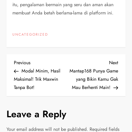
itu, pengalaman bermain yang seru dan aman akan
membuat Anda betah berlama-lama di platform ini.
UNCATEGORIZED
P
Previous
Next
Previous
Next
Post
Post
Modal Minim, Hasil
Mantap168 Punya Game
o
Maksimal! Trik Maxwin
yang Bikin Kamu Gak
Tanpa Bot!
Mau Berhenti Main!
s
t
Leave a Reply
n
Your email address will not be published.
Required fields