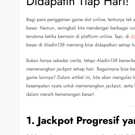
Didapatin Tiap Hari!
Bagi para penggemar game slot online, tentunya ta
besar. Namun, seringkali kita mendengar berbagai r
terutama ketika bermain di platform online. Tapi, di
A
besar di Aladin138 memang bisa didapatkan setiap ha
Bukan hanya sekadar cerita, tetapi Aladin138 benar
memenangkan jackpot setiap hari. Bagaimana bisa b
game lainnya? Dalam artikel ini, kita akan mengula
kesempatan nyata untuk memenangkan jackpot, serta 
dalam meraih kemenangan besar!
1. Jackpot Progresif 