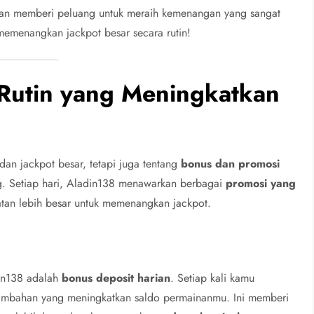
taran memberi peluang untuk meraih kemenangan yang sangat
 memenangkan jackpot besar secara rutin!
 Rutin yang Meningkatkan
dan jackpot besar, tetapi juga tentang
bonus dan promosi
. Setiap hari, Aladin138 menawarkan berbagai
promosi yang
an lebih besar untuk memenangkan jackpot.
din138 adalah
bonus deposit harian
. Setiap kali kamu
ambahan yang meningkatkan saldo permainanmu. Ini memberi