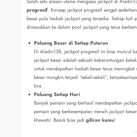
Salah satu alasan utama mengapa jackpot di Aladin1
progresif
. Konsep jackpot progresif sangat sederha
besar pula hadiah jackpot yang tersedia. Setiap kali
dimasukkan ke dalam pool jackpot yang terus berke
Peluang Besar di Setiap Putaran
Di Aladin138, jackpot progresif ini bisa muncul
jackpot besar adalah sebuah keberuntungan bel
untuk mendapatkan hadiah besar terus meningkat 
besar mungkin terjadi “sekali-sekali”, kenyataann
kira.
Peluang Setiap Hari
Banyak pemain yang berhasil mendapatkan jackpo
pemain yang berkesempatan meraih jackpot besar.
khawatir. Besok bisa jadi
giliran kamu
!