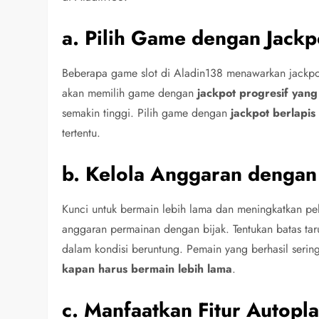
a. Pilih Game dengan Jackp
Beberapa game slot di Aladin138 menawarkan jackpot
akan memilih game dengan
jackpot progresif yang
semakin tinggi. Pilih game dengan
jackpot berlapis
tertentu.
b. Kelola Anggaran dengan
Kunci untuk bermain lebih lama dan meningkatkan p
anggaran permainan dengan bijak. Tentukan batas tar
dalam kondisi beruntung. Pemain yang berhasil serin
kapan harus bermain lebih lama
.
c. Manfaatkan Fitur Autopl