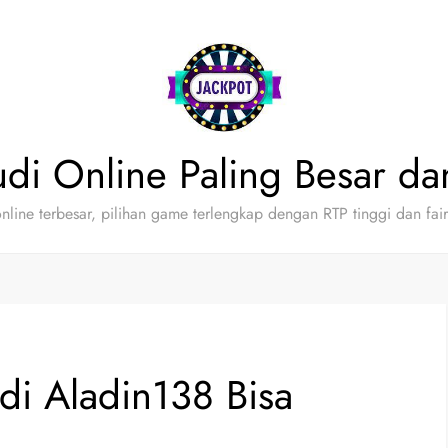
Judi Online Paling Besar da
online terbesar, pilihan game terlengkap dengan RTP tinggi dan fair
 di Aladin138 Bisa