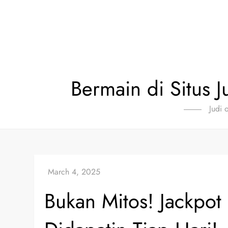
Skip
to
content
Bermain di Situs 
Judi 
Bukan Mitos! Jackpot