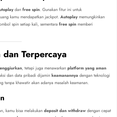
utoplay
dan
free spin
. Gunakan fitur ini untuk
luang kamu mendapatkan jackpot.
Autoplay
memungkinkan
mbol spin setiap kali, sementara
free spin
memberi
 dan Terpercaya
menggiurkan
, tetapi juga menawarkan
platform yang aman
ksi dan data pribadi dijamin
keamanannya
dengan teknologi
nang tanpa khawatir akan adanya masalah keamanan.
an
an, kamu bisa melakukan
deposit dan withdraw
dengan cepat