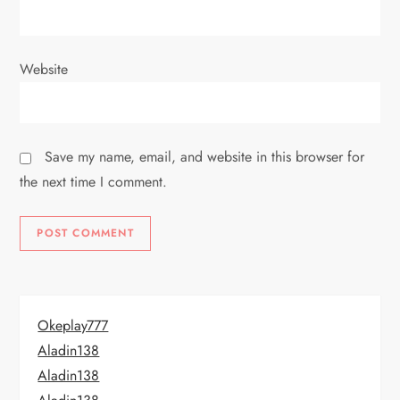
Website
Save my name, email, and website in this browser for
the next time I comment.
Okeplay777
Aladin138
Aladin138