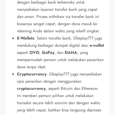
dengan berbagai bank terkemuka untuk
menyediakan layanan transfer bank yang cepat
dan aman. Proses withdraw via transfer bank ini
biasanya sangat cepat, dengan dana masuk ke
rekening Anda dalam waktu yang relatif singkat.
E-Wallets
: Selain transfer bank, Okeplay777 juga
mendukung berbagai dompet digital atau
e-wallet
seperti
OVO
,
GoPay
, dan
DANA
, yang
mempermudah pemain untuk melakukan penarikan
dana tanpa ribet.
Cryptocurrency
: Okeplay777 juga menyediakan
opsi penarikan dengan menggunakan
cryptocurrency
, seperti Bitcoin dan Ethereum.
Ini memberi pemain pilihan untuk melakukan
transaksi secara lebih anonim dan dengan waktu
yang lebih cepat, bahkan bisa langsung diproses