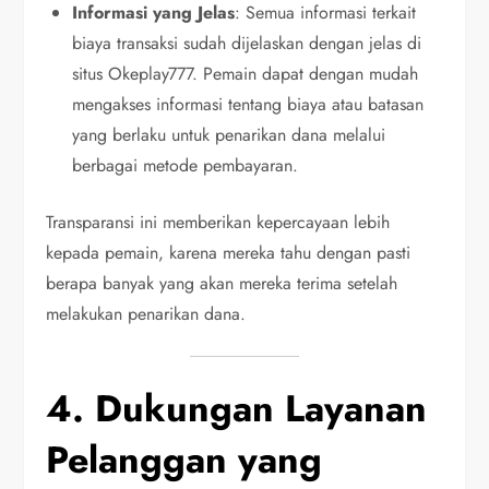
Informasi yang Jelas
: Semua informasi terkait
biaya transaksi sudah dijelaskan dengan jelas di
situs Okeplay777. Pemain dapat dengan mudah
mengakses informasi tentang biaya atau batasan
yang berlaku untuk penarikan dana melalui
berbagai metode pembayaran.
Transparansi ini memberikan kepercayaan lebih
kepada pemain, karena mereka tahu dengan pasti
berapa banyak yang akan mereka terima setelah
melakukan penarikan dana.
4. Dukungan Layanan
Pelanggan yang