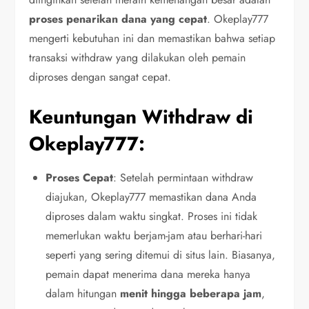
proses penarikan dana yang cepat
. Okeplay777
mengerti kebutuhan ini dan memastikan bahwa setiap
transaksi withdraw yang dilakukan oleh pemain
diproses dengan sangat cepat.
Keuntungan Withdraw di
Okeplay777:
Proses Cepat
: Setelah permintaan withdraw
diajukan, Okeplay777 memastikan dana Anda
diproses dalam waktu singkat. Proses ini tidak
memerlukan waktu berjam-jam atau berhari-hari
seperti yang sering ditemui di situs lain. Biasanya,
pemain dapat menerima dana mereka hanya
dalam hitungan
menit hingga beberapa jam
,