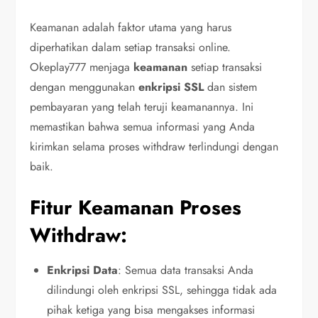
Keamanan adalah faktor utama yang harus
diperhatikan dalam setiap transaksi online.
Okeplay777 menjaga
keamanan
setiap transaksi
dengan menggunakan
enkripsi SSL
dan sistem
pembayaran yang telah teruji keamanannya. Ini
memastikan bahwa semua informasi yang Anda
kirimkan selama proses withdraw terlindungi dengan
baik.
Fitur Keamanan Proses
Withdraw:
Enkripsi Data
: Semua data transaksi Anda
dilindungi oleh enkripsi SSL, sehingga tidak ada
pihak ketiga yang bisa mengakses informasi