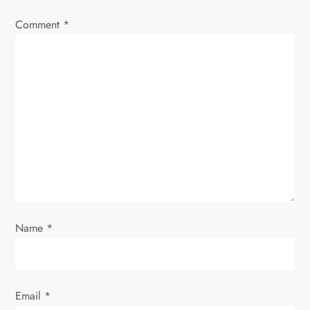
v
Comment
*
i
g
a
t
i
o
Name
*
n
Email
*