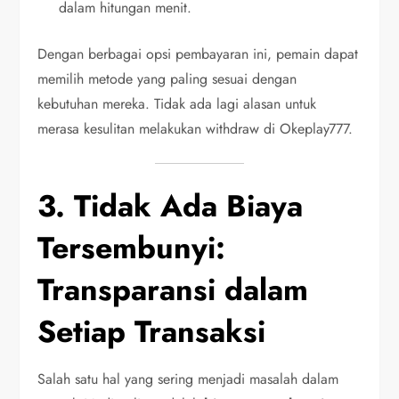
dalam hitungan menit.
Dengan berbagai opsi pembayaran ini, pemain dapat
memilih metode yang paling sesuai dengan
kebutuhan mereka. Tidak ada lagi alasan untuk
merasa kesulitan melakukan withdraw di Okeplay777.
3. Tidak Ada Biaya
Tersembunyi:
Transparansi dalam
Setiap Transaksi
Salah satu hal yang sering menjadi masalah dalam