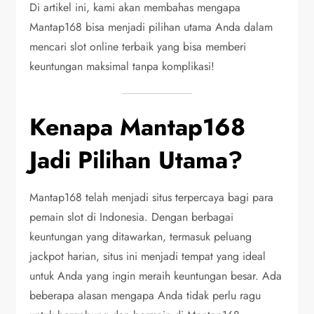
Di artikel ini, kami akan membahas mengapa
Mantap168 bisa menjadi pilihan utama Anda dalam
mencari slot online terbaik yang bisa memberi
keuntungan maksimal tanpa komplikasi!
Kenapa Mantap168
Jadi Pilihan Utama?
Mantap168 telah menjadi situs terpercaya bagi para
pemain slot di Indonesia. Dengan berbagai
keuntungan yang ditawarkan, termasuk peluang
jackpot harian, situs ini menjadi tempat yang ideal
untuk Anda yang ingin meraih keuntungan besar. Ada
beberapa alasan mengapa Anda tidak perlu ragu