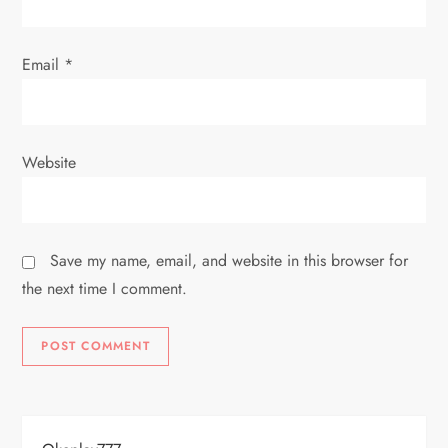
Email
*
Website
Save my name, email, and website in this browser for
the next time I comment.