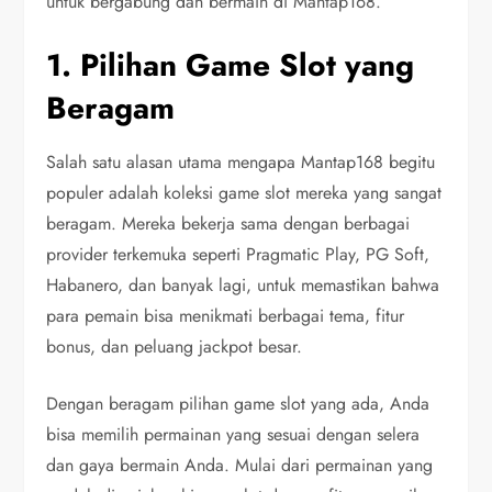
untuk bergabung dan bermain di Mantap168.
1. Pilihan Game Slot yang
Beragam
Salah satu alasan utama mengapa Mantap168 begitu
populer adalah koleksi game slot mereka yang sangat
beragam. Mereka bekerja sama dengan berbagai
provider terkemuka seperti Pragmatic Play, PG Soft,
Habanero, dan banyak lagi, untuk memastikan bahwa
para pemain bisa menikmati berbagai tema, fitur
bonus, dan peluang jackpot besar.
Dengan beragam pilihan game slot yang ada, Anda
bisa memilih permainan yang sesuai dengan selera
dan gaya bermain Anda. Mulai dari permainan yang