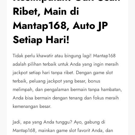
Ribet, Main di
Mantap168, Auto JP
Setiap Hari!
Tidak perlu khawatir atau bingung lagi! Mantap168
adalah pilihan terbaik untuk Anda yang ingin meraih
jackpot setiap hari tanpa ribet. Dengan game slot
terbaik, peluang jackpot yang besar, bonus
melimpah, dan pengalaman bermain tanpa hambatan,
Anda bisa bermain dengan tenang dan fokus meraih
kemenangan besar.
Jadi, apa yang Anda tunggu? Ayo, gabung di
Mantap168, mainkan game slot favorit Anda, dan