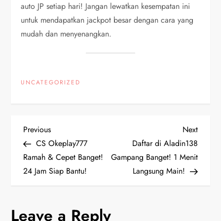
auto JP setiap hari! Jangan lewatkan kesempatan ini
untuk mendapatkan jackpot besar dengan cara yang
mudah dan menyenangkan.
UNCATEGORIZED
P
Previous
Next
Previous
Next
Post
Post
CS Okeplay777
Daftar di Aladin138
o
Ramah & Cepet Banget!
Gampang Banget! 1 Menit
24 Jam Siap Bantu!
Langsung Main!
s
t
Leave a Reply