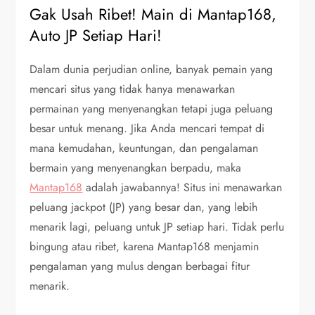
Gak Usah Ribet! Main di Mantap168,
Auto JP Setiap Hari!
Dalam dunia perjudian online, banyak pemain yang
mencari situs yang tidak hanya menawarkan
permainan yang menyenangkan tetapi juga peluang
besar untuk menang. Jika Anda mencari tempat di
mana kemudahan, keuntungan, dan pengalaman
bermain yang menyenangkan berpadu, maka
Mantap168
adalah jawabannya! Situs ini menawarkan
peluang jackpot (JP) yang besar dan, yang lebih
menarik lagi, peluang untuk JP setiap hari. Tidak perlu
bingung atau ribet, karena Mantap168 menjamin
pengalaman yang mulus dengan berbagai fitur
menarik.