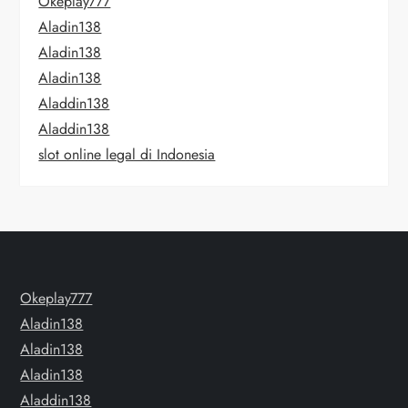
Okeplay777
Aladin138
Aladin138
Aladin138
Aladdin138
Aladdin138
slot online legal di Indonesia
Okeplay777
Aladin138
Aladin138
Aladin138
Aladdin138