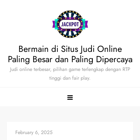
Skip
to
content
Bermain di Situs Judi Online
Paling Besar dan Paling Dipercaya
Judi online terbesar, pilihan game terlengkap dengan RTP
tinggi dan fair play.