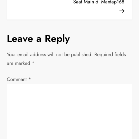
Saat Main di Mantap168
s
t
n
Leave a Reply
a
Your email address will not be published.
Required fields
v
are marked
*
i
Comment
*
g
a
t
i