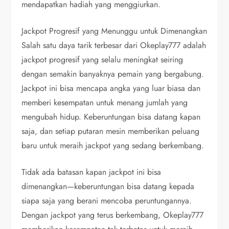
mendapatkan hadiah yang menggiurkan.
Jackpot Progresif yang Menunggu untuk Dimenangkan
Salah satu daya tarik terbesar dari Okeplay777 adalah
jackpot progresif yang selalu meningkat seiring
dengan semakin banyaknya pemain yang bergabung.
Jackpot ini bisa mencapa angka yang luar biasa dan
memberi kesempatan untuk menang jumlah yang
mengubah hidup. Keberuntungan bisa datang kapan
saja, dan setiap putaran mesin memberikan peluang
baru untuk meraih jackpot yang sedang berkembang.
Tidak ada batasan kapan jackpot ini bisa
dimenangkan—keberuntungan bisa datang kepada
siapa saja yang berani mencoba peruntungannya.
Dengan jackpot yang terus berkembang, Okeplay777