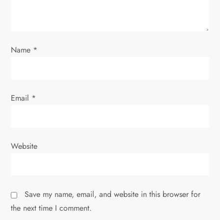
o
n
Name
*
Email
*
Website
Save my name, email, and website in this browser for
the next time I comment.